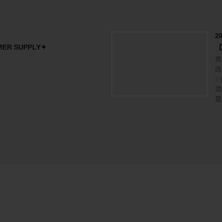
20
R SUPPLY✦
【
男
改
✨
清
是