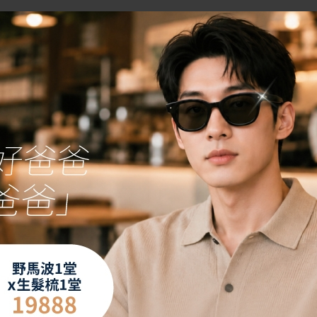
BEAUTY
WITNESS
美麗見證
【EMBODY增肌減脂】雕塑核
力量的美 更美