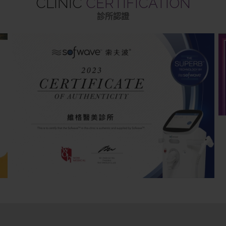
CLINIC
CERTIFICATION
診所認證
Next