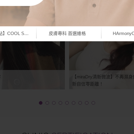
COOL SUMMER SUPPLY✦
皮膚專科 首選維格
HArmon
你
【miraDry清新微波】不再濕
新自信零距離！