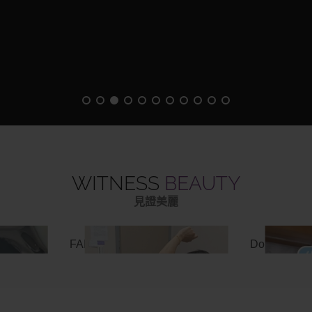
WITNESS
BEAUTY
見證美麗
Next
FANR✦miraDry清新微波
Dora✦ON