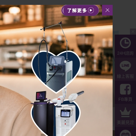
24H諮詢
線上客服
FB專頁
心線條 有
【ONDA PRO超微波】拍照不再狂喬角
度，素顏也超有自信
美麗見證