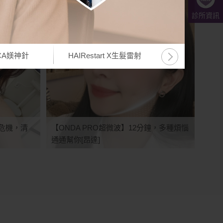
診所資訊
yCA媄神針
HAIRestart X生髮雷射
miraDry 
【Ul
身危機，清
【ONDA PRO超微波】12分鐘，多種煩惱
通通幫你[昂達]