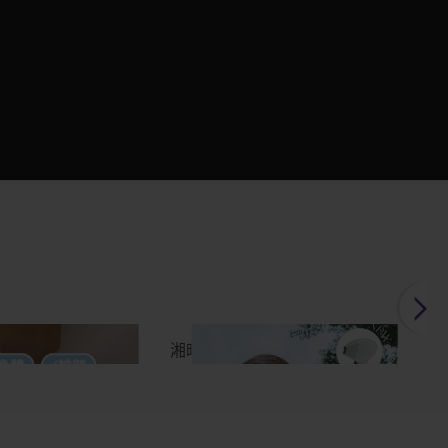
DAPRO超微波
湘晴✦索夫波
宛