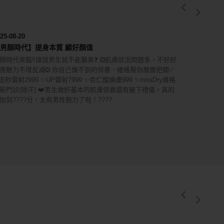
25-08-20
男顏時代】提身本質 顧好顏值
顏時代來臨‼️誰說男生就不能醫美❓ ❎肌膚狀況問題多，不好好
善魅力不增反減❎ 你自己做不到的保養，維格幫你層層把關✅
皮秒雷射2999 ✨UP雷射7999 ✨杏仁酸煥膚999 ✨miraDry維格
新門診(除汗) ❤️男生做好基本的肌膚保養還有腋下禮儀，真的
加到????分，太有男性魅力了啦！????