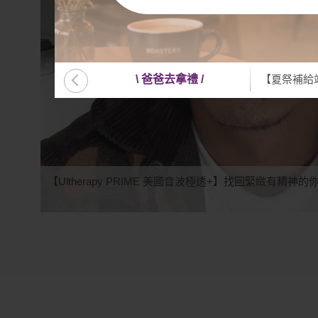
aDry 清新微波
\ 爸爸去拿禮 /
【夏祭補給站】
【Ultherapy PRIME 美國音波極透+】找回緊緻有精神的