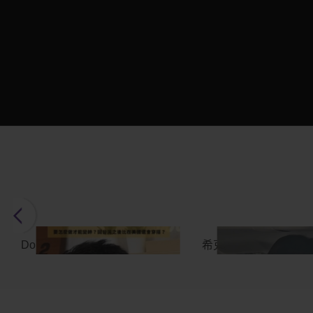
DoDomen✦miraDry清新微波
希克CK✦E電波