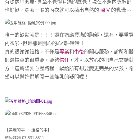
有想像中的痛~甚至不覺得有痛的感覺！現在不穿內衣胸部
也好挺，穿著一般的內衣就可以擠出自然的
深 V
的乳溝~~
唯一的缺點就是！！！還在適應豐滿的胸部，還有，要重買
內衣啦~但是卻是開心的心情~哈哈！
真的很謝謝維格，不僅是
專業
和
術後
的關心服務，診所和醫
師選擇真的很重要，要夠
信任
，才可以放心的把自己交給對
方！這篇隆乳心歷路程，獻給所有想要變更完美的女孩，希
望可以幫妳們解開一些隆乳的疑問喔！
【美麗的事 ‧ 維格的事】
預約諮詢 07-831-8811