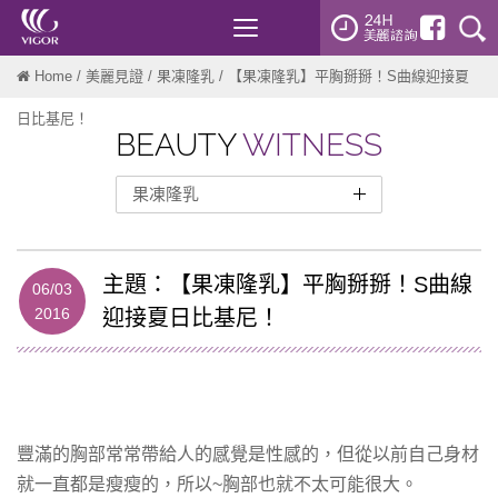
Toggle
navigation
Home
/
美麗見證
/
果凍隆乳
/ 【果凍隆乳】平胸掰掰！S曲線迎接夏
日比基尼！
BEAUTY
WITNESS
果凍隆乳
整形外科
曼陀女王波
主題：【果凍隆乳】平胸掰掰！S曲線
06/03
雙眼皮
2016
迎接夏日比基尼！
開眼頭
眼袋
隆鼻
自體脂肪隆乳
豐滿的胸部常常帶給人的感覺是性感的，但從以前自己身材
就一直都是瘦瘦的，所以~胸部也就不太可能很大。
墊下巴