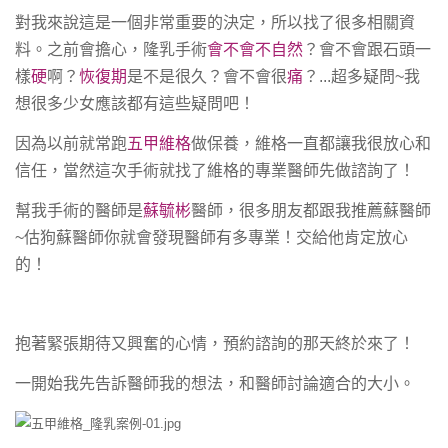
對我來說這是一個非常重要的決定，所以找了很多相關資
料。
之前會擔心，隆乳手術
會不會不自然
？會不會跟石頭一
樣
硬
啊？
恢復期
是不是很久？會不會很
痛
？...超多疑問~我
想很多少女應該都有這些疑問吧！
因為以前就常跑
五甲維格
做保養，維格一直都讓我很放心和
信任，當然這次手術就找了維格的專業醫師先做諮詢了！
幫我手術的醫師是
蘇毓彬
醫師，很多朋友都跟我推薦蘇醫師
~估狗蘇醫師你就會發現醫師有多專業！交給他肯定放心
的！
抱著緊張期待又興奮的心情，預約諮詢的那天終於來了！
一開始我先告訴醫師我的想法，和醫師討論適合的大小。