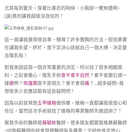
精雕抽脂
尤其每到夏天，穿著比基尼的時候，小胸部一覽無遺啊~
自體脂肪補脂
(淚)真的讓我超級沒自信的！
超能電漿
果凍隆乳
這一直讓我覺得很自卑，搜尋了許多豐胸的方法，但效果實
法令紋
在讓我失望。終於，我下定決心送給自己一個大禮，決定要
Motiva魔滴隆乳
去隆乳啦！
醫美微整
對我來說這是一個非常重要的決定，所以找了很多相關資
雷射光療
料。
之前會擔心，隆乳手術
會不會不自然
？會不會跟石頭一
樣
硬
啊？
恢復期
是不是很久？會不會很
痛
？...超多疑問~我
靚顏美體
想很多少女應該都有這些疑問吧！
減重門診
因為以前就常跑
五甲維格
做保養，維格一直都讓我很放心和
信任，當然這次手術就找了維格的專業醫師先做諮詢了！
幫我手術的醫師是
蘇毓彬
醫師，很多朋友都跟我推薦蘇醫師
~估狗蘇醫師你就會發現醫師有多專業！交給他肯定放心