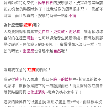
蘇醫師還特別交代，
簡單輕輕
的按摩就好，洗完澡或是睡前
花20分鐘的時間就夠了！比我想像的簡單很多耶，一點都不
麻煩！而且說真的，按摩的時候一點都
不痛
！！
為什麼需要
[按摩]
呢？
因為要讓胸部看起來
更自然、更柔軟、更好看
！讓兩顆球球
自然的在裡面
滑動
，也可以避免發生莢膜攀縮，而導致胸部
變硬變形。醫師說大約3~6個月，會慢慢像水滴狀一樣，晃
動的時後，
垂墜感
也會越來越
自然
喔！
還有我在意的
[
疤痕
]
的問題！
我是從
腋下
放入果凍，傷口在
腋下的皺摺
裡~其實真的很不
明顯耶！就很像是腋下的一痕皺摺而已！而且醫師說疤痕會
隨著時間慢慢
淡化或消失
~我真的擔心太多了！
這次的隆乳真的很滿意(男友也好滿意 羞>///<)
，而且根本沒