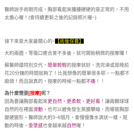
醫師說手術剛完成，胸部看起來腫腫硬硬的是正常的，不用
太擔心喔！(會持續更新之後的記錄照片喔~)
接下來是大家最關心的~
【術後保養】
大約兩週，等傷口癒合差不多後，就可開始稍微的按摩囉！
蘇醫師還特別交代，
簡單輕輕
的按摩就好，洗完澡或是睡前
花20分鐘的時間就夠了！比我想像的簡單很多耶，一點都不
麻煩！而且說真的，按摩的時候一點都
不痛
！！
為什麼需要
[按摩]
呢？
因為要讓胸部看起來
更自然、更柔軟、更好看
！讓兩顆球球
自然的在裡面
滑動
，也可以避免發生莢膜攀縮，而導致胸部
變硬變形。醫師說大約3~6個月，會慢慢像水滴狀一樣，晃
動的時後，
垂墜感
也會越來越
自然
喔！