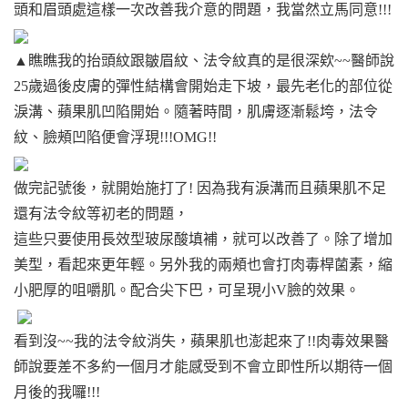
頭和眉頭處這樣一次改善我介意的問題，我當然立馬同意!!!
▲瞧瞧我的抬頭紋跟皺眉紋、法令紋真的是很深欸~~醫師說
25歲過後皮膚的彈性結構會開始走下坡，最先老化的部位從
淚溝、蘋果肌凹陷開始。隨著時間，肌膚逐漸鬆垮，法令
紋、臉頰凹陷便會浮現!!!OMG!!
做完記號後，就開始施打了! 因為我有淚溝而且蘋果肌不足
還有法令紋等初老的問題，
這些只要使用長效型玻尿酸填補，就可以改善了。除了增加
美型，看起來更年輕。另外我的兩頰也會打肉毒桿菌素，縮
小肥厚的咀嚼肌。配合尖下巴，可呈現小V臉的效果。
看到沒~~我的法令紋消失，蘋果肌也澎起來了!!肉毒效果醫
師說要差不多約一個月才能感受到不會立即性所以期待一個
月後的我囉!!!