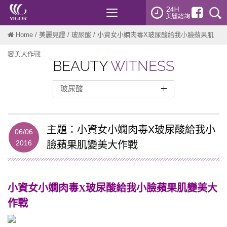
Toggle
navigation
Home
/
美麗見證
/
玻尿酸
/ 小資女小嫻肉毒X玻尿酸給我小臉蘋果肌
變美大作戰
BEAUTY
WITNESS
玻尿酸
整形外科
醫美微整
主題：小資女小嫻肉毒X玻尿酸給我小
06/06
2016
肉毒桿菌注射
臉蘋果肌變美大作戰
Radiesse 瑞得喜
玻尿酸
小資女小嫻肉毒X玻尿酸給我小臉蘋果肌變美大
洢蓮絲-ELLANSE
作戰
妊娠紋
雷射光療