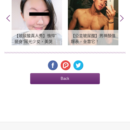
【玻尿酸真人秀】憔悴”
【公主玻尿酸】男神顏值
變身“陽光少女，美哭
爆表，全靠它！
了！圖多
Back