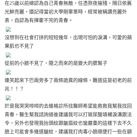
在25歲以前總認為自己青春無敵，任憑熬夜摧殘，隔日依舊
靚顏美體
光鮮亮麗，還記得當初大學剛畢業時，經常被稱讚亮麗外
表，自認為有揮霍不完的青春。
減重門診
沒想到在社會打拼的短短幾年，出現可怕的淚溝，可愛的蘋
果肌也不見了
從前的小臉不見了，隨之而來的是變大的腮幫子
連笑起來下巴兩旁多了兩條詭異的線條，難道這是初老的前
兆！！？
於是我哭哭啼啼的去維格診所找醫師希望能救救我幫我找回
青春，醫生幫我諮詢過後建議我可以打玻尿酸填補淚溝跟法
令，另外也發現我抬頭紋跟皺眉紋也蠻嚴重的這樣下去不久
臉上可能會多幾道皺紋，建議我打肉毒小臉順便打一些在額