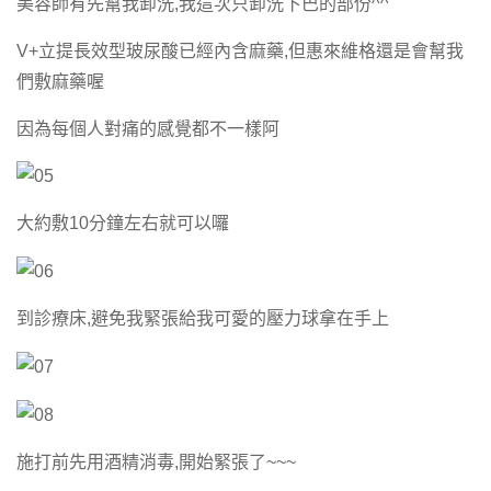
美容師有先幫我卸洗,我這次只卸洗下巴的部份^^
V+立提長效型玻尿酸已經內含麻藥,但惠來維格還是會幫我
們敷麻藥喔
因為每個人對痛的感覺都不一樣阿
大約敷10分鐘左右就可以囉
到診療床,避免我緊張給我可愛的壓力球拿在手上
施打前先用酒精消毒,開始緊張了~~~