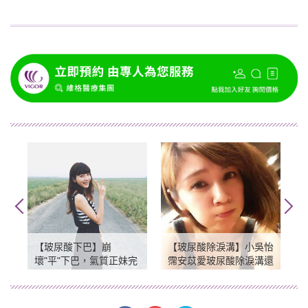
【玻尿酸下巴】崩
【玻尿酸除淚溝】小吳怡
壞"平"下巴，氣質正妹完
霈安苡愛玻尿酸除淚溝還
美下巴日誌！
我青春無敵