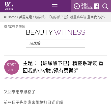
Toggle
navigation
Home
/
美麗見證
/
玻尿酸
/ 【玻尿酸下巴】精靈系瑋筑 重回我的小V
臉 /梁有勇醫師
BEAUTY
WITNESS
玻尿酸
整形外科
醫美微整
主題：【玻尿酸下巴】精靈系瑋筑 重
07/07
2016
肉毒桿菌注射
回我的小V臉 /梁有勇醫師
Radiesse 瑞得喜
玻尿酸
又回來惠來維格了
洢蓮絲-ELLANSE
妊娠紋
前些日子先到惠來維格打日式光纖
雷射光療