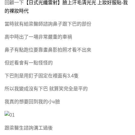
回顧一下
【日式光纖雷射】臉上汗毛清光光 上妝好服貼-我
靚顏美體
的裸妝時代
減重門診
當時就有給梁醫師諮詢鼻子跟下巴的部份
高中時出了一場非常嚴重的車禍
鼻子有點跑位要靠畫鼻影拍照才看不出來
但近看會有一點怪怪的
下巴則是用釘子固定在裡面有3.4隻
所以我變成沒有下巴 就算笑完全是平的
我真的想要回到我的小v臉
跟梁醫生諮詢溝工過後