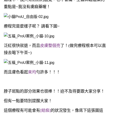
重點是~我沒有膚麻藥喔！
療程完是麼樣子呢？ 請看下圖~
泛紅很快就退，而且
皮膚整個亮
了！(做完療程根本可以直
接去喝下午茶~)
而且膚色看起
來均
勻許多！！！
脖子斑點的部分效果也很棒！！迫不及待要跟大家分享！
但有一點要特別提醒大家！
這個療程有可能會有
[結痂]
的狀況發生，像底下這張圖這