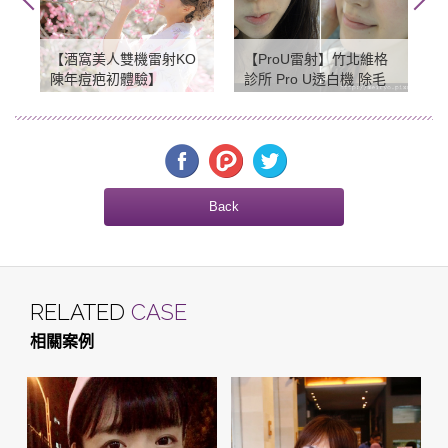
【酒窩美人雙機雷射KO
【ProU雷射】竹北維格
陳年痘疤初體驗】
診所 Pro U透白機 除毛
色素一兼二顧 C6雷射除
斑
Back
RELATED
CASE
相關案例