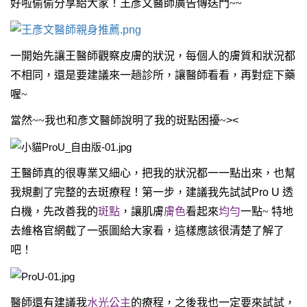
好啦偷偷分享給大家！王彥文醫師廣告傳送門~~
一開始先讓王醫師觀察皮膚的狀況，每個人的膚質和狀況都
不相同，還是要建議來一趟診所，讓醫師看看，再對症下藥
喔~
當然~~我也和彥文醫師說明了我的斑點困擾~
><
王醫師真的很專業又細心，把我的狀況都一一點出來，也幫
我規劃了完整的去斑療程！第一步，建議我先試試
Pro U
透
白機，先改善我的
斑點
，讓肌膚
膚色
看起來
均勻
一點~
特地
去維格官網截了一張圖給大家看，這樣應該很清楚了解了
吧！
醫師還有建議我
水光公主
的療程，之後我也一定要來試試，