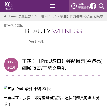
Toggle
navigation
Home
/
美麗見證
/
Pro U雷射
/ 【ProU透白】輕鬆擁有[輕透亮]細緻膚
質/王彥文醫師
BEAUTY
WITNESS
Pro U雷射
整形外科
醫美微整
主題：【ProU透白】輕鬆擁有[輕透亮]
08/26
2016
細緻膚質/王彥文醫師
雷射光療
微針電波
Sofwave索夫波
PicoWay皮秒雷射
一直以來，我臉上都有些斑斑點點，這個問題真的滿困擾
Ulthera美國音波
我！
Discovery pico皮秒雷射