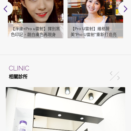
【淨膚+Pro u雷射】揮別黑
【Pro U雷射】維格醫
色印記，靚白膚色再現身
美"Pro U雷射"重新打造亮
拳
白好肌底
CLINIC
相關診所