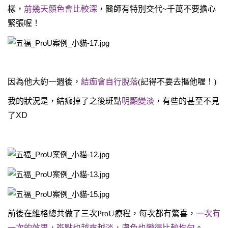
樣，
前幾天顏色會比較深
，醫師有特別交代~千萬不要擔心
緊張喔！
因為他大約一週後，
結痂會自行脫落
(記得不要去摳他喔！)
我的狀況是，結痂掉了之後斑點
明顯變淡
，有些的甚至不見
了
XD
前後在維格總共做了三次ProU療程，每次都有驚喜，
一次有
一次的效果，斑點也越來越淡，膚色也變得比較均勻
。