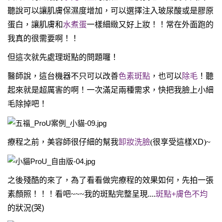
聽說可以讓肌膚保濕度增加，可以選擇注入玻尿酸或是膠原
蛋白，讓肌膚和
水煮蛋
一樣細緻又好上妝！！常在外面跑的
我真的很需要啊！！
但這次就先處理斑點的問題囉！
醫師說，這台機器不只可以改善
色素斑點
，也可以
除毛
！聽
起來就是超厲害的啊！一次滿足兩種需求，快把我臉上小細
毛除掉吧！
療程之前，美容師很仔細的幫我
卸妝洗臉
(很享受這樣
XD
)~
之後殘酷的來了，為了看看做完療程的效果如何，先拍一張
素顏照！！！看吧~~~我的斑點完整呈現
....
斑點
+
膚色不均
的狀況
(
哭
)