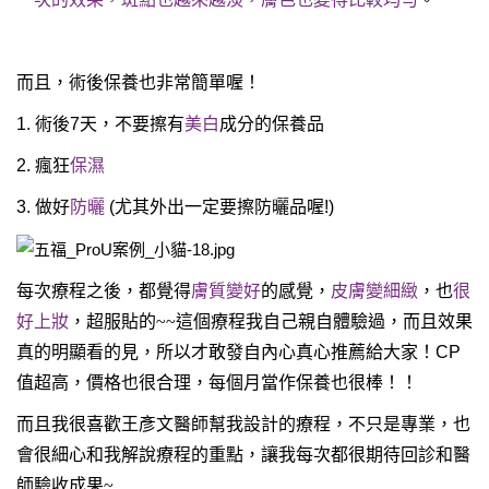
而且，術後保養也非常簡單喔！
1.
術後
7
天，不要擦有
美白
成分的保養品
2.
瘋狂
保濕
3.
做好
防曬
(
尤其外出一定要擦防曬品喔
!)
每次療程之後，都覺得
膚質變好
的感覺，
皮膚變細緻
，也
很
好上妝
，超服貼的~~這個療程我自己親自體驗過，而且效果
真的明顯看的見，所以才敢發自內心真心推薦給大家！
CP
值超高，價格也很合理，每個月當作保養也很棒！！
而且我很喜歡王彥文醫師幫我設計的療程，不只是專業，也
會很細心和我解說療程的重點，讓我每次都很期待回診和醫
師驗收成果~