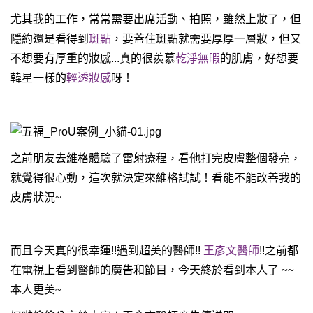
尤其我的工作，常常需要出席活動、拍照，雖然上妝了，但
miraDry多汗症
隱約還是看得到
斑點
，要蓋住斑點就需要厚厚一層妝，但又
Pro U雷射
不想要有厚重的妝感
...
真的很羨慕
乾淨無暇
的肌膚，好想要
飛梭雷射
韓星一樣的
輕透妝感
呀！
電波拉提
除毛亞歷山大雷射
淨膚雷射
Ultra pulse雷射
之前朋友去維格體驗了雷射療程，看他打完皮膚整個發亮，
就覺得很心動，這次就決定來維格試試！看能不能改善我的
靚顏美體
皮膚狀況~
減重門診
而且今天真的很幸運
!!
遇到超美的醫師
!!
王彥文醫師
!!
之前都
在電視上看到醫師的廣告和節目，今天終於看到本人了
~~
本人更美~