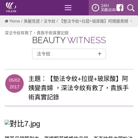
Toggle
navigation
Home
/
美麗見證
/
法令紋
/ 【墊法令紋+拉提+玻尿酸】阿姨變貴婦 ，
深法令紋有救了，貴族手術真實記錄
BEAUTY
WITNESS
法令紋
整形外科
曼陀女王波
主題：【墊法令紋+拉提+玻尿酸】阿
05/02
雙眼皮
2017
姨變貴婦 ，深法令紋有救了，貴族手
開眼頭
術真實記錄
眼袋
隆鼻
自體脂肪隆乳
墊下巴