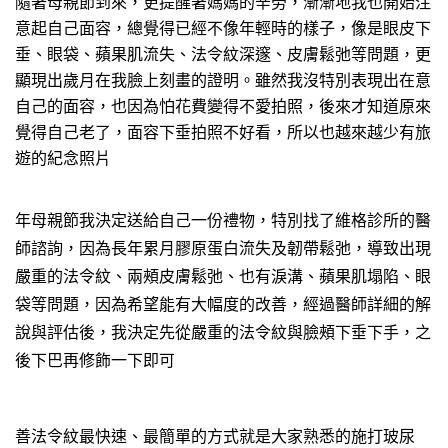
隨著母親節到來，更提醒著媽媽的辛勞，漸漸地我也開始注
精雕抽脂
意起自己面容，總覺得已經不像年輕時的樣子，像是眼皮下
自體脂肪補脂
垂、眼袋、蘋果肌流失、法令紋深邃、皮膚鬆弛等問題，更
顯現出歲月在我臉上刻畫的證明。雖然我沒特別表現出在意
超能電漿
自己的面容，也因為怕花費變得不愛拍照，後來才知道原來
果凍隆乳
覺得自己老了，面容下垂拍照不好看，所以也越來越少有旅
法令紋
遊的紀念照片
Motiva魔滴隆乳
醫美微整
年母親節我決定送給自己一份禮物，特別找了維格診所的醫
師諮詢，因為長年累月膠原蛋白流失及韌帶鬆弛，導致出現
雷射光療
嚴重的法令紋、兩頰皮膚鬆弛、也有淚溝、蘋果肌塌陷、眼
靚顏美體
袋等問題，因為希望能有大幅度的改善，經過醫師詳細的解
減重門診
說與評估後，我決定先從嚴重的法令紋與臉頰下垂下手，之
後下巴再修飾一下即可
善法令紋最快速、最簡單的方式就是大家熟悉的施打玻尿