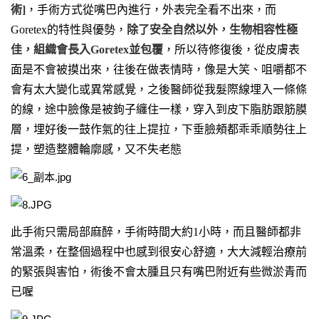
術]
，手術方式從嘴巴內進行，外表完全看不出來，而
Goretex的特性與優勢，
除了安全自然以外，生物相容性極
佳，組織會長入
Goretex
並包覆
，所以待修復後，從皮膚表
面是不
會被摸出來，往後在做表情時，像是大笑、咀嚼都不
會有太大變化或異常感覺，之後醫師從我髮際線埋入一條條
的線，途中臉像是被鉤子纏住一樣，穿入到皮下脂肪跟筋膜
層，埋好後一鼓作氣的往上提拉，下垂臉頰都乖乖順勢往上
提，塑造整體輪廓感，又不失老態
此手術只需局部麻醉，手術時間大約1小時，而且醫師都非
常溫柔，在整個過程中也感到很安心舒適，大大減輕治療前
的緊張與害怕，術後不會太腫且只有嘴巴附近有些微淤青而
已喔