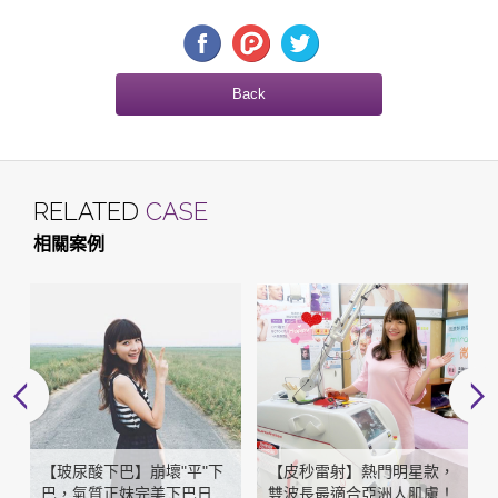
Back
RELATED
CASE
相關案例
【玻尿酸下巴】崩壞"平"下
【皮秒雷射】熱門明星款，
她
巴，氣質正妹完美下巴日
雙波長最適合亞洲人肌膚！