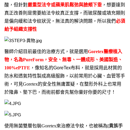
酸，但針對
嚴重型法令或蘋果肌鬆弛與臉頰下垂
，想要達到
真正改善則是需要給法令紋真正支撐，而玻尿酸或填充類則
是偏向緩和法令紋狀況，無法真的解決問題，所以我們
必須
給予組織支撐性
醫師介紹目前最佳的治療方式，就是選用
Goretex
醫療植入
物，名為PureForm，安全、無毒、一體成形、美國製造、
100%ePTFE
，像
知名的
GoreTex
布料，就是採用此材質的
防水和透氣特性製成高級服飾，
以前常用於心臟、血管等手
術，可見Goretex的安全性無庸置疑，在整形外科上也常用
於隆鼻、墊下巴，而術前都會先幫你量好你要的尺寸！
使用
無菌雙層包裝
Goretex
來治療法令紋，也被稱為
[貴
族手