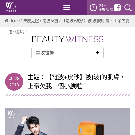
Toggle
navigation
Home
/
美麗見證
/
電波拉提
/ 【電波+皮秒】被[波]的肌膚，上帝欠我
一個小臉啦！
BEAUTY
WITNESS
電波拉提
整形外科
醫美微整
主題：【電波+皮秒】被[波]的肌膚，
06/29
2018
上帝欠我一個小臉啦！
雷射光療
微針電波
Sofwave索夫波
PicoWay皮秒雷射
Ulthera美國音波
Discovery pico皮秒雷射