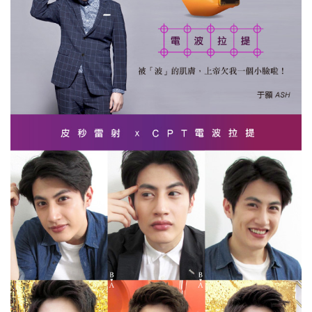
miraDry多汗症
Pro U雷射
飛梭雷射
電波拉提
除毛亞歷山大雷射
淨膚雷射
Ultra pulse雷射
靚顏美體
減重門診