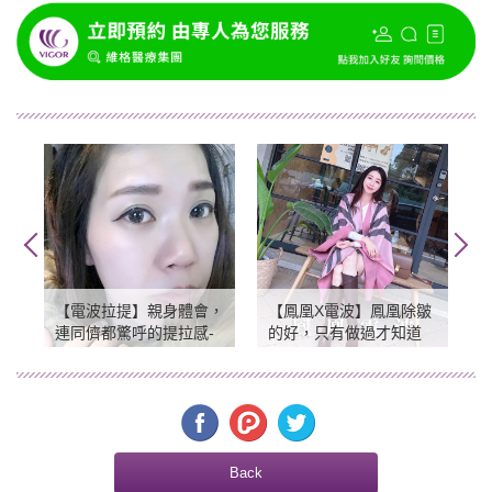
【電波拉提】親身體會，
【鳳凰X電波】鳳凰除皺
連同儕都驚呼的提拉感-
的好，只有做過才知道
維格診所
Back