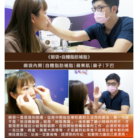
精雕抽脂
自體脂肪補脂
超能電漿
果凍隆乳
法令紋
Motiva魔滴隆乳
醫美微整
雷射光療
靚顏美體
減重門診