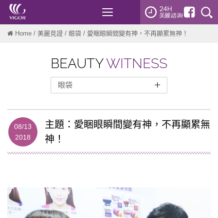
Toggle
navigation
Home
/
美麗見證
/
眼袋
/ 愛睏眼瞬間變有神，不再顯累無神！
BEAUTY
WITNESS
眼袋
整形外科
曼陀女王波
主題：愛睏眼瞬間變有神，不再顯累無
08/13
雙眼皮
2018
神！
開眼頭
眼袋
隆鼻
自體脂肪隆乳
墊下巴