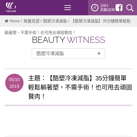
Toggle
navigation
Home
/
美麗見證
/
酷塑冷凍減脂
/ 【酷塑冷凍減脂】35分鐘簡單輕鬆
躺著塑，不需手術！也可甩去頑固贅肉！
BEAUTY
WITNESS
酷塑冷凍減脂
整形外科
醫美微整
主題：【酷塑冷凍減脂】35分鐘簡單
05/10
2019
輕鬆躺著塑，不需手術！也可甩去頑固
雷射光療
贅肉！
靚顏美體
Emface菲斯波
Onda Pro超微波
熱磁減脂