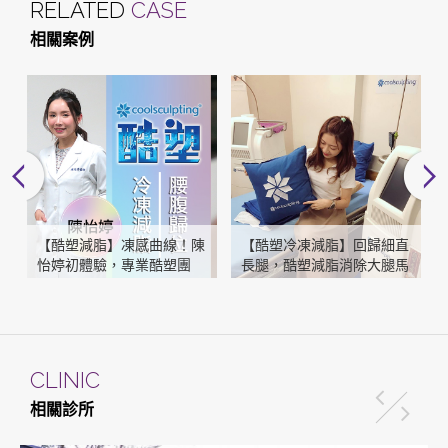
RELATED
CASE
相關案例
塑
【酷塑減脂】凍感曲線！陳
【酷塑冷凍減脂】回歸細直
是
怡婷初體驗，專業酷塑團
長腿，酷塑減脂消除大腿馬
山
隊，腰腹歸位
鞍肉！2個月後的成果公開
(下)
CLINIC
相關診所