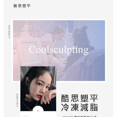
酷塑冷凍減脂
杏仁酸煥膚
泡泡電波
減重門診