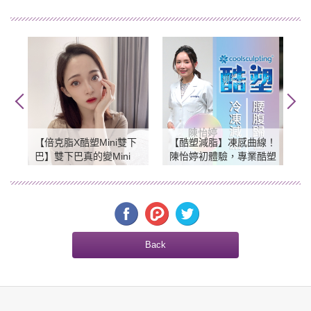
【倍克脂X酷塑Mini雙下
【酷塑減脂】凍感曲線！
巴】雙下巴真的變Mini
陳怡婷初體驗，專業酷塑
了！
團隊，腰腹歸位
Back