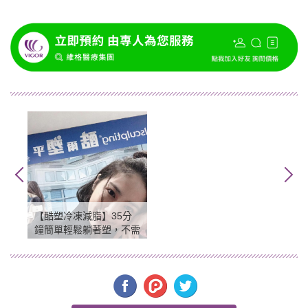
【酷塑冷凍減脂】35分
鐘簡單輕鬆躺著塑，不需
手術！也可甩去頑固贅
肉！