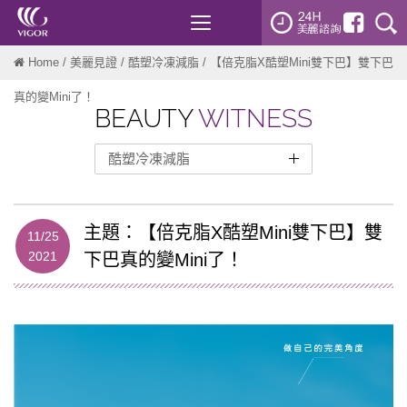
Toggle
navigation
Home
/
美麗見證
/
酷塑冷凍減脂
/ 【倍克脂X酷塑Mini雙下巴】雙下巴
真的變Mini了！
BEAUTY
WITNESS
酷塑冷凍減脂
整形外科
醫美微整
主題：【倍克脂X酷塑Mini雙下巴】雙
11/25
2021
下巴真的變Mini了！
雷射光療
靚顏美體
Emface菲斯波
Onda Pro超微波
熱磁減脂