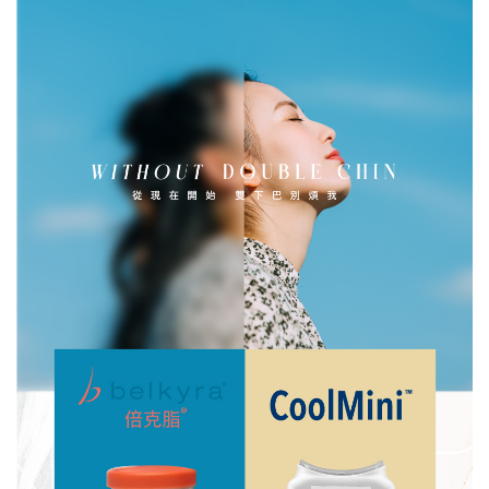
酷塑冷凍減脂
杏仁酸煥膚
泡泡電波
減重門診