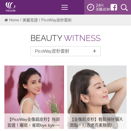
Toggle
navigation
Home
/
美麗見證
/ PicoWay皮秒雷射
BEAUTY
WITNESS
PicoWay皮秒雷射
整形外科
醫美微整
雷射光療
微針電波
Sofwave索夫波
PicoWay皮秒雷射
【PicoWay全像超皮秒】除斑
【全像超皮秒】輕鬆掃除腦人
Ulthera美國音波
首選！曬斑、雀斑bye bye~~
斑點，打造透亮素顏肌!
Discovery pico皮秒雷射