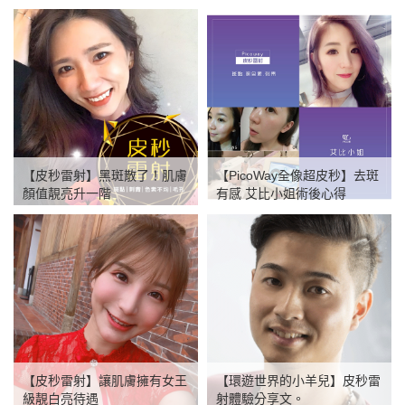
薦
【皮秒雷射】黑斑散了！肌膚
【PicoWay全像超皮秒】去斑
顏值靚亮升一階
有感 艾比小姐術後心得
【皮秒雷射】讓肌膚擁有女王
【環遊世界的小羊兒】皮秒雷
級靚白亮待遇
射體驗分享文。