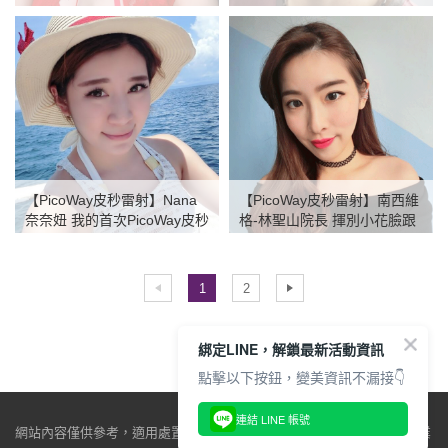
【PicoWay皮秒雷射】Nana
【PicoWay皮秒雷射】南西維
奈奈妞 我的首次PicoWay皮秒
格-林聖山院長 揮別小花臉跟
雷射 除刺青日記
斑點說掰掰 Suani 理萱
1
2
綁定LINE，解鎖最新活動資訊
點擊以下按鈕，變美資訊不漏接👇
連結 LINE 帳號
網站內容僅供參考，適用處置與效果因人而異，仍必須由醫師當面做專業