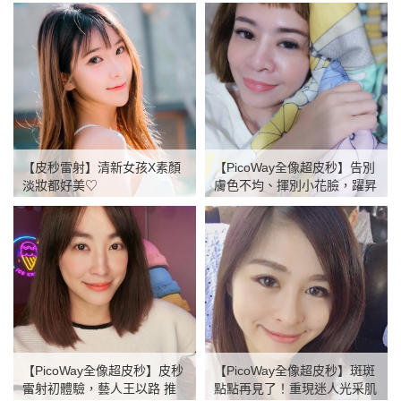
miraDry多汗症
Pro U雷射
飛梭雷射
電波拉提
除毛亞歷山大雷射
【皮秒雷射】清新女孩X素顏
【PicoWay全像超皮秒】告別
淨膚雷射
淡妝都好美♡
膚色不均、揮別小花臉，躍昇
Ultra pulse雷射
美肌幫
靚顏美體
減重門診
【PicoWay全像超皮秒】皮秒
【PicoWay全像超皮秒】斑斑
雷射初體驗，藝人王以路 推
點點再見了！重現迷人光采肌