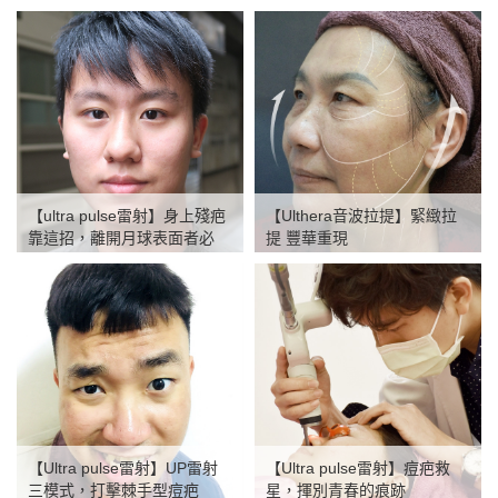
散
【ultra pulse雷射】身上殘疤
【Ulthera音波拉提】緊緻拉
靠這招，離開月球表面者必
提 豐華重現
看！
【Ultra pulse雷射】UP雷射
【Ultra pulse雷射】痘疤救
三模式，打擊棘手型痘疤
星，揮別青春的痕跡