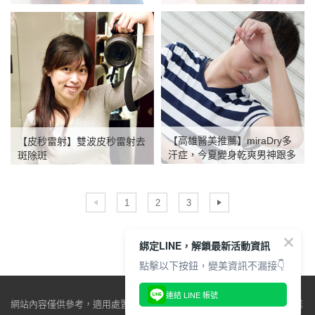
【高雄醫美推薦】miraDry多
【皮秒雷射】雙波皮秒雷射去
汗症，今夏變身乾爽男神跟多
斑除斑
汗說ByeBye！
1
2
3
綁定LINE，解鎖最新活動資訊
點擊以下按鈕，變美資訊不漏接👇
連結 LINE 帳號
網站內容僅供參考，適用處置與效果因人而異，仍必須由醫師當面做專業