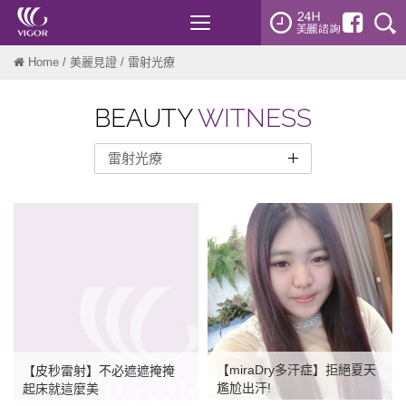
Toggle
navigation
Home
/
美麗見證
/ 雷射光療
BEAUTY
WITNESS
雷射光療
整形外科
醫美微整
雷射光療
微針電波
Sofwave索夫波
PicoWay皮秒雷射
【miraDry多汗症】拒絕夏天
【皮秒雷射】不必遮遮掩掩
Ulthera美國音波
尷尬出汗!
起床就這麼美
Discovery pico皮秒雷射