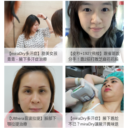
miraDry多汗症
Pro U雷射
飛梭雷射
電波拉提
除毛亞歷山大雷射
【miraDry多汗症】甜美女孩
【皮秒+1927飛梭】跟雀斑說
淨膚雷射
青青 - 腋下多汗症治療
分手！靠2招打敗芝麻花花臉
Ultra pulse雷射
靚顏美體
減重門診
【Ulthera音波拉提】臉部下
【miraDry多汗症】腋下尷尬
顎拉提治療
不已？miraDry讓腋汗異味退