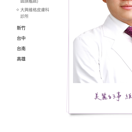
園旗艦館)
大興維格皮膚科
診所
新竹
台中
台南
高雄