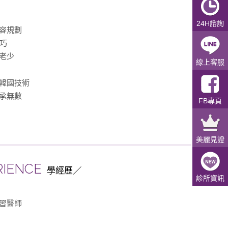
24H諮詢
容規劃
技巧
老少
線上客服
韓國技術
承無數
FB專頁
美麗見證
RIENCE
學經歷
診所資訊
習醫師