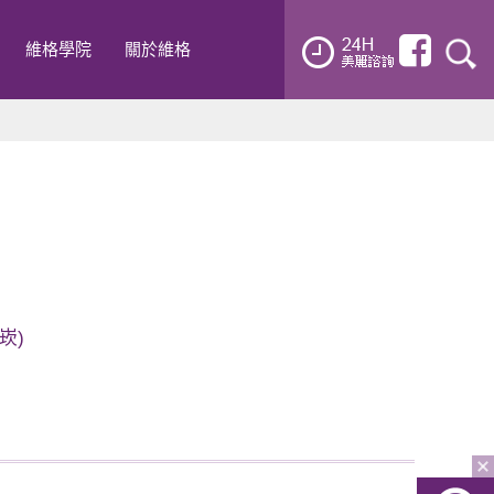
維格學院
關於維格
崁)