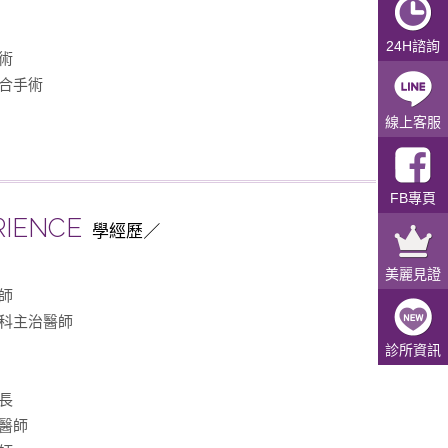
24H諮詢
術
合手術
線上客服
FB專頁
RIENCE
學經歷
美麗見證
師
科主治醫師
診所資訊
長
醫師