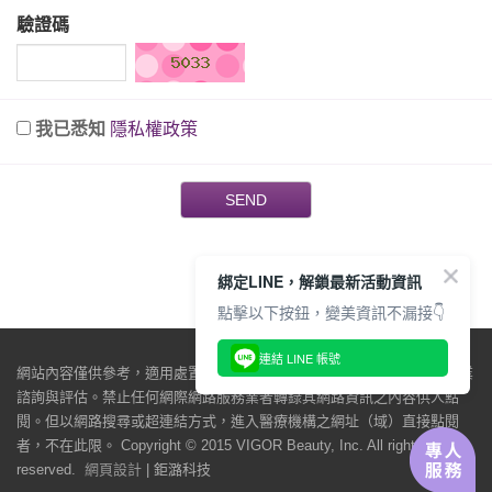
驗證碼
我已悉知
隱私權政策
SEND
綁定LINE，解鎖最新活動資訊
點擊以下按鈕，變美資訊不漏接👇
連結 LINE 帳號
網站內容僅供參考，適用處置與效果因人而異，仍必須由醫師當面做專業
諮詢與評估。禁止任何網際網路服務業者轉錄其網路資訊之內容供人點
閱。但以網路搜尋或超連結方式，進入醫療機構之網址（域）直接點閱
者，不在此限。 Copyright © 2015 VIGOR Beauty, Inc. All rights
reserved.
網頁設計
| 鉅潞科技