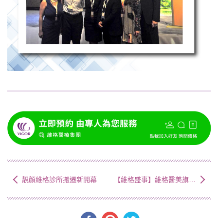
靚顏維格診所搬遷新開幕
【維格盛事】維格醫美旗艦館 隆重開幕 (西門)