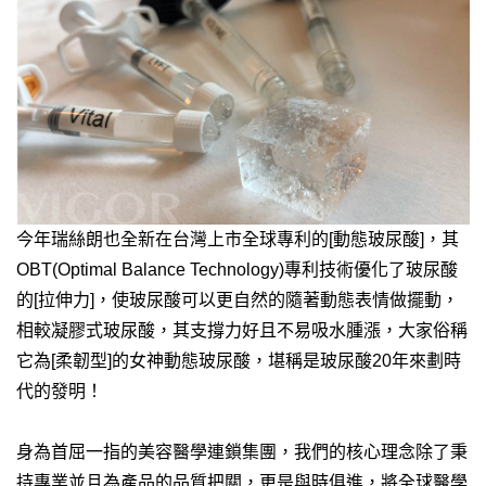
今年瑞絲朗也全新在台灣上市全球專利的[動態玻尿酸]，其
OBT(Optimal Balance Technology)專利技術優化了玻尿酸
的[拉伸力]，使玻尿酸可以更自然的隨著動態表情做擺動，
相較凝膠式玻尿酸，其支撐力好且不易吸水腫漲，大家俗稱
它為[柔韌型]的女神動態玻尿酸，堪稱是玻尿酸20年來劃時
代的發明！
身為首屈一指的美容醫學連鎖集團，我們的核心理念除了秉
持專業並且為產品的品質把關，更是與時俱進，將全球醫學