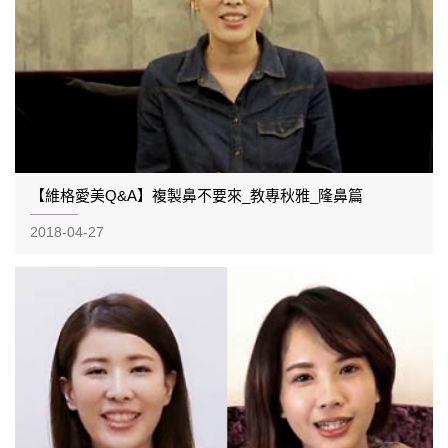
【維格愛美Q&A】複製鼻不要來_教專秋雅_隆鼻篇
2018-04-27