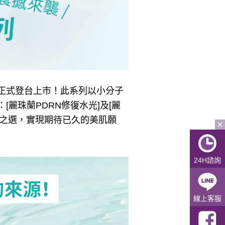
12月正式登台上市！此系列以小分子
麗珠蘭PDRN修復水光]及[麗
想之選，實現期待已久的美肌願
24H諮詢
線上客服