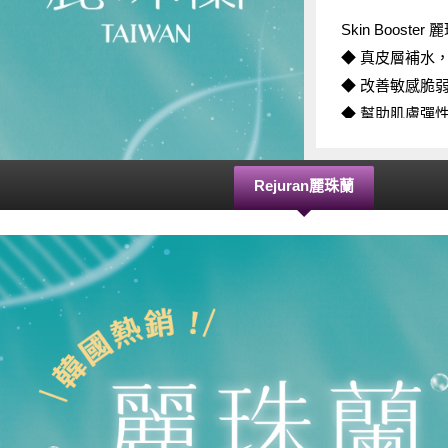
Skin Boost
◆ 真皮層補水
◆ 改善敏感脆
◆ 幫助肌膚彈
◆ 與微針電波
Rejuran麗珠蘭
Tone-UP Bo
◆ 改善色素沈
◆ 調理易反黑
◆ 強化皮膚屏
◆ 與微針電波