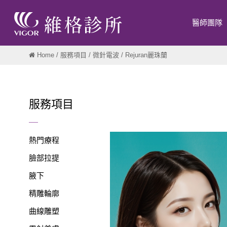
醫師團隊
Home
/
服務項目
/
微針電波
/ Rejuran麗珠蘭
服務項目
熱門療程
臉部拉提
腋下
精雕輪廓
曲線雕塑