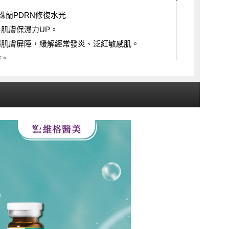
er 麗珠蘭PDRN修復水光
，肌膚保濕力UP。
弱肌膚屏障，緩解經常發炎、泛紅敏感肌。
性。
等儀器搭配，強化保濕補水。
oster 麗珠蘭PDRN白瓷水光
澱，去黑掃黃。
易曬黑體質。
障，保護受損肌膚。
等儀器搭配，強化保濕補水。