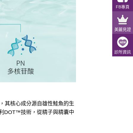
FB專頁
美麗見證
診所資訊
牌，其核心成分源自雄性鮭魚的生
利DOT™技術，從精子與精囊中