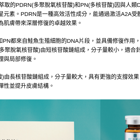
萃取的PDRN(多聚脫氧核苷酸)和PN(多核苷酸)因與人
星元素。PDRN是一種高效活性成分，能通過激活A2A
為肌膚帶來深層修復的卓越效果。
N和PN都來自鮭魚生殖細胞的DNA片段，並具備修復作用
(多聚脫氧核苷酸)
由短核苷酸鏈組成，分子量較小，適合
理與局部修復。
)
由長核苷酸鏈組成，分子量較大，具有更強的支撐效果
彈性並提升皮膚結構。