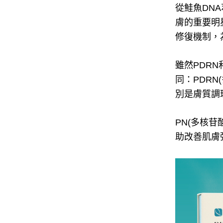
從鮭魚DNA
膚的重要明
修復機制，
雖然PDR
同：
PDRN
別是膚質調
PN(多核苷酸
助改善肌膚