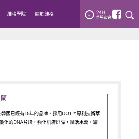
維格學院
關於維格
珠蘭
珠蘭在韓國已經有15年的品牌，採用DOT™專利技術萃
優化的DNA片段，強化肌膚屏障，賦活水潤，耀