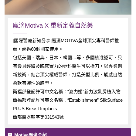
減重
整形外科
魔滴Motiva X 重新定義自然美
私密處
預防醫學
[國際醫療新知分享]魔滴MOTIVA全球頂尖專科醫師推
薦，超過60個國家使用。
育髮
包括美國、瑞典、日本、韓國…等，多國核准認可，只
有最具經驗及臨床實力的專科醫生可以操刀，以專業創
新技術，結合頂尖權威醫師，打造美型比例、觸感自然
柔軟有彈性的胸型。
衛福部登記許可中文名稱：“波力媚”新力波乳房植入物
衛福部登記許可英文名稱：“Establishment” SilkSurface
PLUS Breast Implants
衛部醫器輸字第031943號
Motiva魔滴介紹