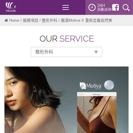
Toggle
navigation
Home
/
服務項目
/
整形外科
/ 魔滴Motiva X 重新定義自然美
OUR
SERVICE
整形外科
熱門療程
臉部拉提
腋下
精雕輪廓
曲線雕塑
雷射美膚
微針電波