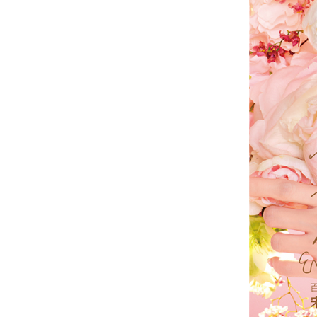
臉部有
希望改
想透過
⚠️ 