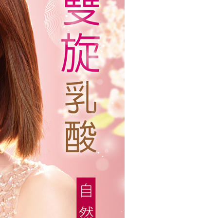
善輪廓支撐感。