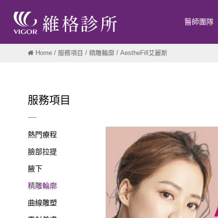
醫師團隊
Home
/
服務項目
/
精雕輪廓
/ AestheFill艾麗斯
服務項目
熱門療程
臉部拉提
腋下
精雕輪廓
曲線雕塑