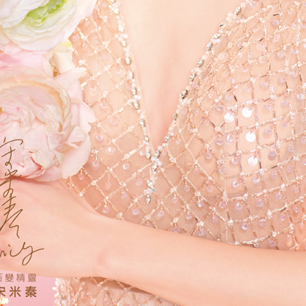
凹陷或輪廓支撐不足者
善膚質緊緻度、呈現自然飽滿感者
刺激膠原生成達到長期調理效果者
若有自體免疫疾病、孕期或哺乳期，則不建議施作，須由醫師進行完整評
？
？
漸進式呈現