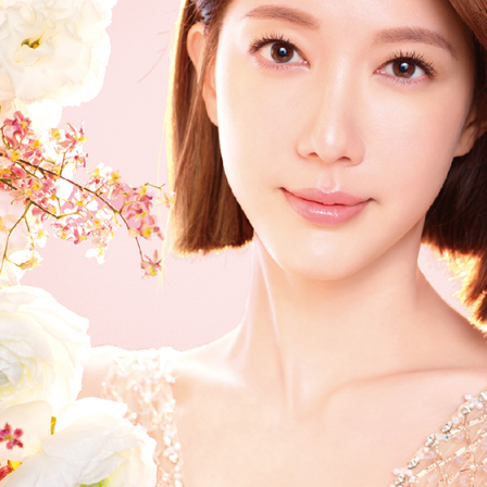
?
作用原理與呈現時間
屬於立即填充型，注射後立刻可見體積增加效果。
ll
則為刺激型注射，效果呈現較為漸進，主要透過膠原蛋白生成改
用哪一種材質，需由專業醫師根據需求與臉型條件評估決定。
？
聚乳酸(PDLLA)
？