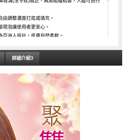
#鼻唇溝(法令紋)矯正，具高組織相容，人體可自行
自由調整濃度打底或填充。
溶現泡讓使用者更安心。
為亞洲人設計，皮膚自然柔軟。
打後不易位移、可慢慢代謝。
認證醫師專業評估、安全施打。
詳細介紹3
業醫師諮詢診治。依據衛部醫字第1031660048
0262180號、衛部醫字第1031662939號辦理，宣
同(Off-label use)；任何療程介紹均以醫師[親
請特別留意。
id)
支撐與改善臉部結構凹陷