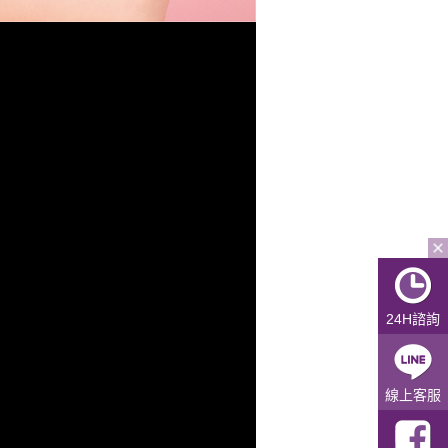
24H諮詢
治療計畫
線上客服