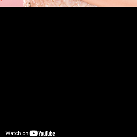
？
指示進行輕柔按摩，有助於產品分布均勻。
避免泡溫泉、三溫暖或高溫曝曬。
好保濕，減少刺激性保養品使用。
適或疑慮，應儘速回診由醫師檢視。
？
時程錯開的整合