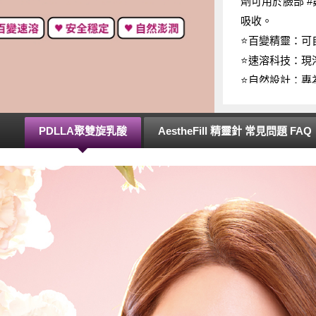
劑可用於臉部 
吸收。
⭐百變精靈：可
⭐速溶科技：現
⭐自然設計：專
⭐安全穩固：施
⭐原廠認證：經
PDLLA聚雙旋乳酸
AestheFill 精靈針 常見問題 FAQ
※任何醫療需由專
號、衛署醫字099
傳名稱與仿單不盡相
自說明]為準，
？
聚乳酸(PDLLA, Poly-D,L-Lactic Ac