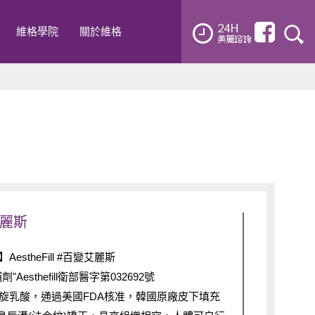
維格學院
關於維格
l艾麗斯
estheFill #百變艾麗斯
Aesthefill衛部醫字第032692號
旋乳酸，通過美國FDA核准，韓國原廠皮下填充